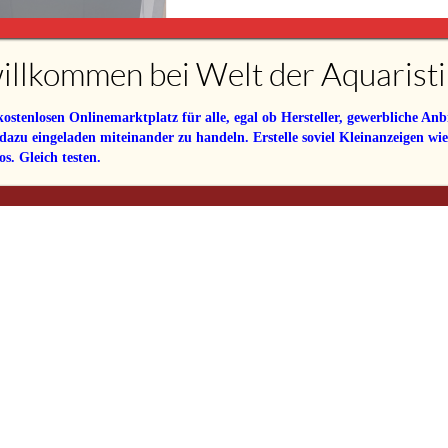
illkommen bei Welt der Aquaristi
 Trigon 190L
tenlosen Onlinemarktplatz für alle, egal ob Hersteller, gewerbliche Anbi
200,00€
zember 2025
 dazu eingeladen miteinander zu handeln. Erstelle soviel Kleinanzeigen wi
s. Gleich testen.