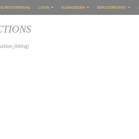
SE REGISTRIERUNG
LOGIN
KLEINAZEIGEN
BENUTZERKONTO
CTIONS
ction_listing]