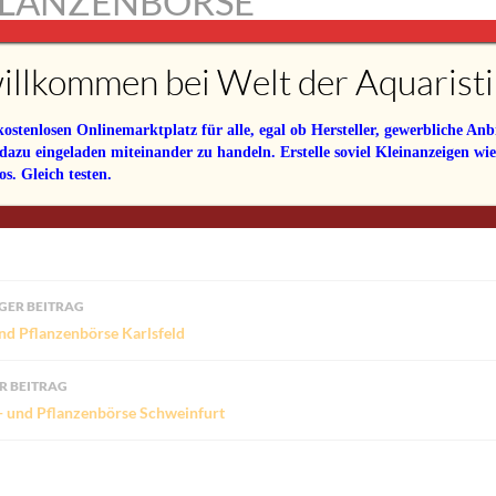
LANZENBÖRSE
vember ~ 8:45
–
10:15
illkommen bei Welt der Aquaristi
yer des Karlsfelder Bürgerhauses
her Straße 1
tenlosen Onlinemarktplatz für alle, egal ob Hersteller, gewerbliche Anbi
 Karlsfeld
 dazu eingeladen miteinander zu handeln. Erstelle soviel Kleinanzeigen wi
s. Gleich testen.
tere Informationen bitte
hier reinklicken.
agsnavigation
GER BEITRAG
und Pflanzenbörse Karlsfeld
R BEITRAG
h- und Pflanzenbörse Schweinfurt