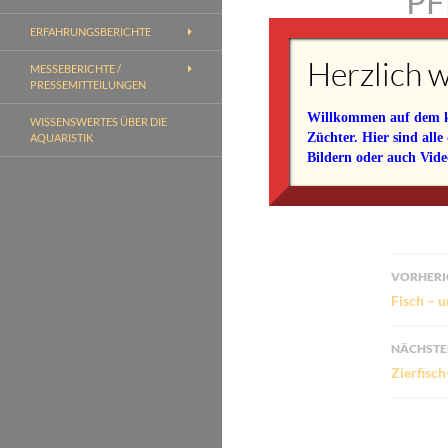
PF
ERFAHRUNGSBERICHTE
23. No
Herzlich w
MESSEBERICHTE /
im Fo
PRESSEMITTEILUNGEN
Allac
Willkommen auf dem kos
WISSENSWERTES ÜBER DIE
85757
Züchter. Hier sind alle
AQUARISTIK
Bildern oder auch Video
Für wei
Beitr
VORHERI
Fisch – 
NÄCHSTE
Zierfisc